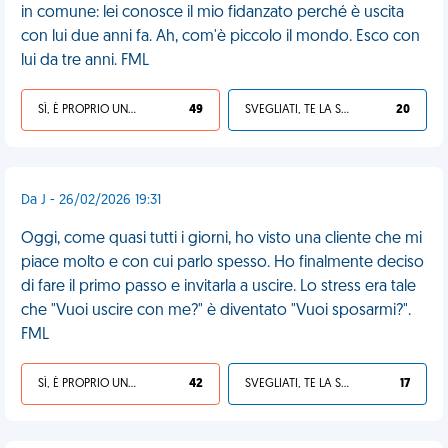
in comune: lei conosce il mio fidanzato perché è uscita
con lui due anni fa. Ah, com'è piccolo il mondo. Esco con
lui da tre anni. FML
SÌ, È PROPRIO UNA VDM!
49
SVEGLIATI, TE LA SEI CERCATA!
20
Da J - 26/02/2026 19:31
Oggi, come quasi tutti i giorni, ho visto una cliente che mi
piace molto e con cui parlo spesso. Ho finalmente deciso
di fare il primo passo e invitarla a uscire. Lo stress era tale
che "Vuoi uscire con me?" è diventato "Vuoi sposarmi?".
FML
SÌ, È PROPRIO UNA VDM!
42
SVEGLIATI, TE LA SEI CERCATA!
17