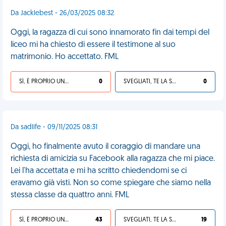
Da Jacklebest - 26/03/2025 08:32
Oggi, la ragazza di cui sono innamorato fin dai tempi del
liceo mi ha chiesto di essere il testimone al suo
matrimonio. Ho accettato. FML
SÌ, È PROPRIO UNA VDM!
0
SVEGLIATI, TE LA SEI CERCATA!
0
Da sadlife - 09/11/2025 08:31
Oggi, ho finalmente avuto il coraggio di mandare una
richiesta di amicizia su Facebook alla ragazza che mi piace.
Lei l'ha accettata e mi ha scritto chiedendomi se ci
eravamo già visti. Non so come spiegare che siamo nella
stessa classe da quattro anni. FML
SÌ, È PROPRIO UNA VDM!
43
SVEGLIATI, TE LA SEI CERCATA!
19