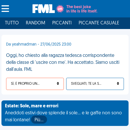
TUTTO
RANDOM
PICCANTI
PICCANTE CASUALE
I
Da yeahmadman - 27/06/2025 23:00
Oggi, ho chiesto alla ragazza tedesca corrispondente
della classe di 'uscire con me'. Ha accettato. Siamo usciti
dall'aula. FML
SÌ, È PROPRIO UNA VDM!
0
SVEGLIATI, TE LA SEI CERCATA!
0
Estate: Sole, mare e errori
Aneddoti estivi dove splende il sole... e le gaffe non sono
mai lontane!
Più…