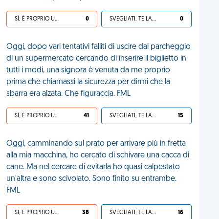
SÌ, È PROPRIO UNA VDM!
0
SVEGLIATI, TE LA SEI CERCATA!
0
Oggi, dopo vari tentativi falliti di uscire dal parcheggio
di un supermercato cercando di inserire il biglietto in
tutti i modi, una signora è venuta da me proprio
prima che chiamassi la sicurezza per dirmi che la
sbarra era alzata. Che figuraccia. FML
SÌ, È PROPRIO UNA VDM!
41
SVEGLIATI, TE LA SEI CERCATA!
15
Oggi, camminando sul prato per arrivare più in fretta
alla mia macchina, ho cercato di schivare una cacca di
cane. Ma nel cercare di evitarla ho quasi calpestato
un'altra e sono scivolato. Sono finito su entrambe.
FML
SÌ, È PROPRIO UNA VDM!
38
SVEGLIATI, TE LA SEI CERCATA!
16