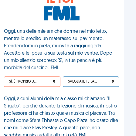
IL TOP
Oggi, una delle mie amiche dorme nel mio letto,
mentre io eredito un materasso sul pavimento.
Prendendomi in pietà, mi invita a raggiungerla.
Accetto e lei posa la sua testa sul mio ventre. Dopo
un mio silenzio sorpreso: 'Sì, la tua pancia è più
morbida del cuscino.' FML
SÌ, È PROPRIO UNA VDM!
0
SVEGLIATI, TE LA SEI CERCATA!
0
Oggi, alcuni alunni della mia classe mi chiamano "Il
Sfigato", perché durante la lezione di musica, il nostro
professore ci ha chiesto quale musica ci piaceva. Tra
nomi come Sfera Ebbasta o Capo Plaza, ho osato dire
che mi piace Elvis Presley. A quanto pare, non
sarebbe musica adatta alla mia età. FML