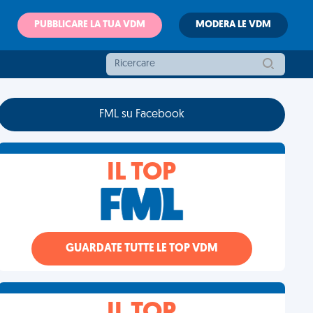
PUBBLICARE LA TUA VDM
MODERA LE VDM
FML su Facebook
IL TOP
GUARDATE TUTTE LE TOP VDM