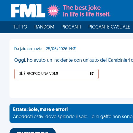
TUTTO
RANDOM
PICCANTI
PICCANTE CASUALE
Da jairatémavie - 25/06/2026 14:31
Oggi, ho avuto un incidente con un'auto dei Carabinieri 
SÌ, È PROPRIO UNA VDM!
37
Estate: Sole, mare e errori
Aneddoti estivi dove splende il sole... e le gaffe non son