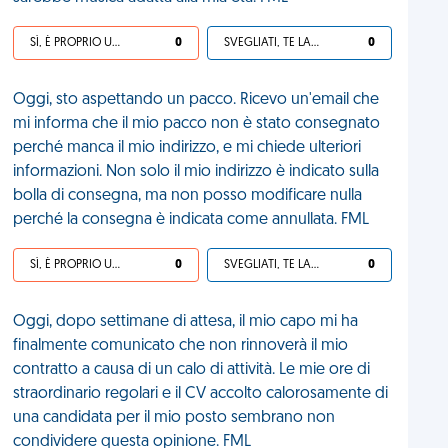
SÌ, È PROPRIO UNA VDM!
0
SVEGLIATI, TE LA SEI CERCATA!
0
Oggi, sto aspettando un pacco. Ricevo un'email che
mi informa che il mio pacco non è stato consegnato
perché manca il mio indirizzo, e mi chiede ulteriori
informazioni. Non solo il mio indirizzo è indicato sulla
bolla di consegna, ma non posso modificare nulla
perché la consegna è indicata come annullata. FML
SÌ, È PROPRIO UNA VDM!
0
SVEGLIATI, TE LA SEI CERCATA!
0
Oggi, dopo settimane di attesa, il mio capo mi ha
finalmente comunicato che non rinnoverà il mio
contratto a causa di un calo di attività. Le mie ore di
straordinario regolari e il CV accolto calorosamente di
una candidata per il mio posto sembrano non
condividere questa opinione. FML