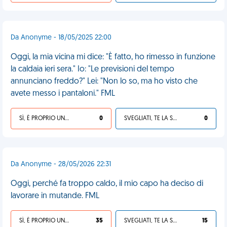
Da Anonyme - 18/05/2025 22:00
Oggi, la mia vicina mi dice: "È fatto, ho rimesso in funzione
la caldaia ieri sera." Io: "Le previsioni del tempo
annunciano freddo?" Lei: "Non lo so, ma ho visto che
avete messo i pantaloni." FML
SÌ, È PROPRIO UNA VDM!
0
SVEGLIATI, TE LA SEI CERCATA!
0
Da Anonyme - 28/05/2026 22:31
Oggi, perché fa troppo caldo, il mio capo ha deciso di
lavorare in mutande. FML
SÌ, È PROPRIO UNA VDM!
35
SVEGLIATI, TE LA SEI CERCATA!
15