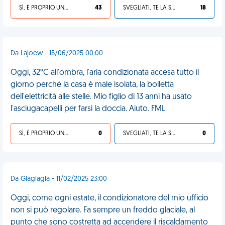
SÌ, È PROPRIO UNA VDM!
43
SVEGLIATI, TE LA SEI CERCATA!
18
Da Lajoew - 15/06/2025 00:00
Oggi, 32°C all'ombra, l'aria condizionata accesa tutto il
giorno perché la casa è male isolata, la bolletta
dell'elettricità alle stelle. Mio figlio di 13 anni ha usato
l'asciugacapelli per farsi la doccia. Aiuto. FML
SÌ, È PROPRIO UNA VDM!
0
SVEGLIATI, TE LA SEI CERCATA!
0
Da Glaglagla - 11/02/2025 23:00
Oggi, come ogni estate, il condizionatore del mio ufficio
non si può regolare. Fa sempre un freddo glaciale, al
punto che sono costretta ad accendere il riscaldamento