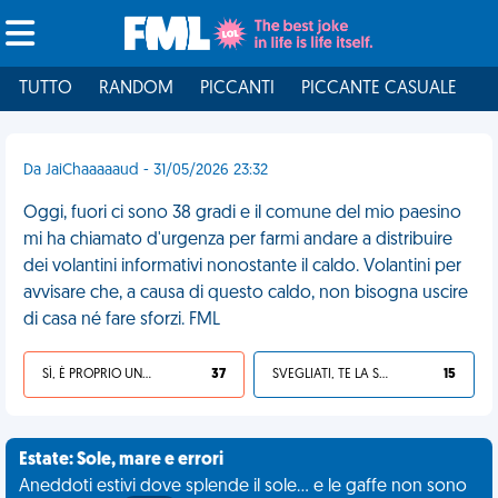
TUTTO
RANDOM
PICCANTI
PICCANTE CASUALE
I
Da JaiChaaaaaud - 31/05/2026 23:32
Oggi, fuori ci sono 38 gradi e il comune del mio paesino
mi ha chiamato d'urgenza per farmi andare a distribuire
dei volantini informativi nonostante il caldo. Volantini per
avvisare che, a causa di questo caldo, non bisogna uscire
di casa né fare sforzi. FML
SÌ, È PROPRIO UNA VDM!
37
SVEGLIATI, TE LA SEI CERCATA!
15
Estate: Sole, mare e errori
Aneddoti estivi dove splende il sole... e le gaffe non sono