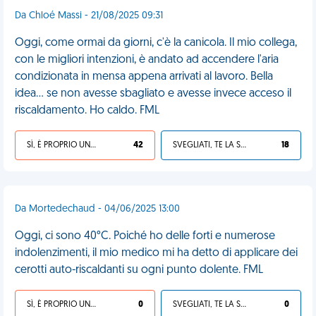
Da Chloé Massi - 21/08/2025 09:31
Oggi, come ormai da giorni, c'è la canicola. Il mio collega,
con le migliori intenzioni, è andato ad accendere l'aria
condizionata in mensa appena arrivati al lavoro. Bella
idea... se non avesse sbagliato e avesse invece acceso il
riscaldamento. Ho caldo. FML
SÌ, È PROPRIO UNA VDM!
42
SVEGLIATI, TE LA SEI CERCATA!
18
Da Mortedechaud - 04/06/2025 13:00
Oggi, ci sono 40°C. Poiché ho delle forti e numerose
indolenzimenti, il mio medico mi ha detto di applicare dei
cerotti auto-riscaldanti su ogni punto dolente. FML
SÌ, È PROPRIO UNA VDM!
0
SVEGLIATI, TE LA SEI CERCATA!
0