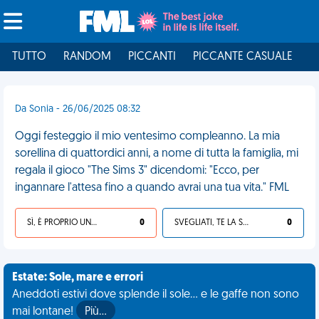
TUTTO
RANDOM
PICCANTI
PICCANTE CASUALE
I
Da Sonia - 26/06/2025 08:32
Oggi festeggio il mio ventesimo compleanno. La mia
sorellina di quattordici anni, a nome di tutta la famiglia, mi
regala il gioco "The Sims 3" dicendomi: "Ecco, per
ingannare l'attesa fino a quando avrai una tua vita." FML
SÌ, È PROPRIO UNA VDM!
0
SVEGLIATI, TE LA SEI CERCATA!
0
Estate: Sole, mare e errori
Aneddoti estivi dove splende il sole... e le gaffe non sono
mai lontane!
Più…