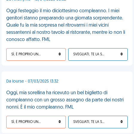
Oggi festeggio il mio diciottesimo compleanno. I miei
genitori stanno preparando una giornata sorprendente.
Quale fu la mia sorpresa nel ritrovarmi i miei vicini
sessantenni al nostro tavolo al ristorante, mentre io non li
conosco affatto. FML
SÌ, È PROPRIO UNA VDM!
0
SVEGLIATI, TE LA SEI CERCATA!
0
Da lourse - 07/03/2025 13:32
Oggi, mia sorellina ha ricevuto un bel biglietto di
compleanno con un grosso assegno da parte dei nostri
nonni. È il mio compleanno. FML
SÌ, È PROPRIO UNA VDM!
0
SVEGLIATI, TE LA SEI CERCATA!
0