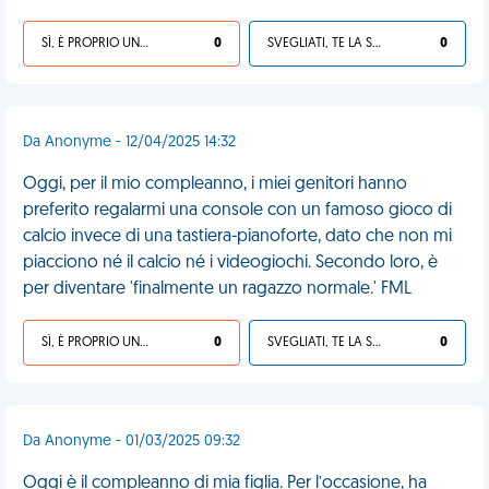
SÌ, È PROPRIO UNA VDM!
0
SVEGLIATI, TE LA SEI CERCATA!
0
Da Anonyme - 12/04/2025 14:32
Oggi, per il mio compleanno, i miei genitori hanno
preferito regalarmi una console con un famoso gioco di
calcio invece di una tastiera-pianoforte, dato che non mi
piacciono né il calcio né i videogiochi. Secondo loro, è
per diventare 'finalmente un ragazzo normale.' FML
SÌ, È PROPRIO UNA VDM!
0
SVEGLIATI, TE LA SEI CERCATA!
0
Da Anonyme - 01/03/2025 09:32
Oggi è il compleanno di mia figlia. Per l’occasione, ha