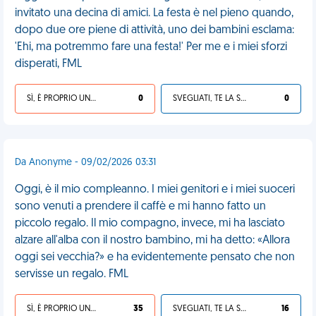
invitato una decina di amici. La festa è nel pieno quando,
dopo due ore piene di attività, uno dei bambini esclama:
'Ehi, ma potremmo fare una festa!' Per me e i miei sforzi
disperati, FML
SÌ, È PROPRIO UNA VDM!
0
SVEGLIATI, TE LA SEI CERCATA!
0
Da Anonyme - 09/02/2026 03:31
Oggi, è il mio compleanno. I miei genitori e i miei suoceri
sono venuti a prendere il caffè e mi hanno fatto un
piccolo regalo. Il mio compagno, invece, mi ha lasciato
alzare all'alba con il nostro bambino, mi ha detto: «Allora
oggi sei vecchia?» e ha evidentemente pensato che non
servisse un regalo. FML
SÌ, È PROPRIO UNA VDM!
35
SVEGLIATI, TE LA SEI CERCATA!
16