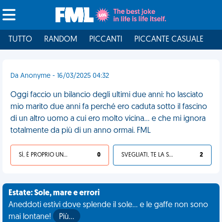
TUTTO
RANDOM
PICCANTI
PICCANTE CASUALE
I
Da Anonyme - 16/03/2025 04:32
Oggi faccio un bilancio degli ultimi due anni: ho lasciato
mio marito due anni fa perché ero caduta sotto il fascino
di un altro uomo a cui ero molto vicina... e che mi ignora
totalmente da più di un anno ormai. FML
SÌ, È PROPRIO UNA VDM!
0
SVEGLIATI, TE LA SEI CERCATA!
2
Estate: Sole, mare e errori
Aneddoti estivi dove splende il sole... e le gaffe non sono
mai lontane!
Più…