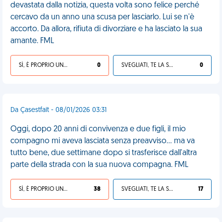
devastata dalla notizia, questa volta sono felice perché
cercavo da un anno una scusa per lasciarlo. Lui se n'è
accorto. Da allora, rifiuta di divorziare e ha lasciato la sua
amante. FML
SÌ, È PROPRIO UNA VDM!
0
SVEGLIATI, TE LA SEI CERCATA!
0
Da Çasestfait - 08/01/2026 03:31
Oggi, dopo 20 anni di convivenza e due figli, il mio
compagno mi aveva lasciata senza preavviso… ma va
tutto bene, due settimane dopo si trasferisce dall'altra
parte della strada con la sua nuova compagna. FML
SÌ, È PROPRIO UNA VDM!
38
SVEGLIATI, TE LA SEI CERCATA!
17