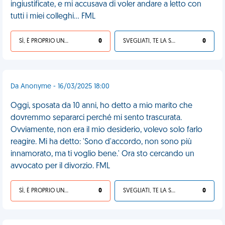
ingiustificate, e mi accusava di voler andare a letto con
tutti i miei colleghi... FML
SÌ, È PROPRIO UNA VDM!
0
SVEGLIATI, TE LA SEI CERCATA!
0
Da Anonyme - 16/03/2025 18:00
Oggi, sposata da 10 anni, ho detto a mio marito che
dovremmo separarci perché mi sento trascurata.
Ovviamente, non era il mio desiderio, volevo solo farlo
reagire. Mi ha detto: 'Sono d'accordo, non sono più
innamorato, ma ti voglio bene.' Ora sto cercando un
avvocato per il divorzio. FML
SÌ, È PROPRIO UNA VDM!
0
SVEGLIATI, TE LA SEI CERCATA!
0