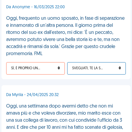
Da Anonyme - 16/03/2025 22:00
Oggi, frequento un uomo sposato, in fase di separazione
e innamorato di un'altra persona. Il giorno prima del
ritorno del suo ex dall'estero, mi dice: 'È un peccato,
avremmo potuto vivere una bella storia io e te, ma non
accadrà e rimarrai da sola.' Grazie per questo crudele
promemoria. FML
SÌ, È PROPRIO UNA VDM!
0
SVEGLIATI, TE LA SEI CERCATA!
0
Da Myriia - 24/04/2025 20:32
Oggi, una settimana dopo avermi detto che non mi
amava più e che voleva divorziare, mio marito esce con
una sua collega di lavoro, con cui condivide l'ufficio da 3
anni. E dire che per 10 anni mi ha fatto scenate di gelosia,