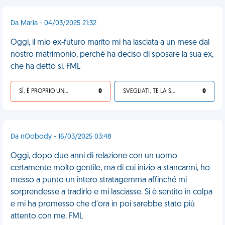
Da Maria - 04/03/2025 21:32
Oggi, il mio ex-futuro marito mi ha lasciata a un mese dal
nostro matrimonio, perché ha deciso di sposare la sua ex,
che ha detto sì. FML
SÌ, È PROPRIO UNA VDM!
0
SVEGLIATI, TE LA SEI CERCATA!
0
Da nOobody - 16/03/2025 03:48
Oggi, dopo due anni di relazione con un uomo
certamente molto gentile, ma di cui inizio a stancarmi, ho
messo a punto un intero stratagemma affinché mi
sorprendesse a tradirlo e mi lasciasse. Si è sentito in colpa
e mi ha promesso che d'ora in poi sarebbe stato più
attento con me. FML