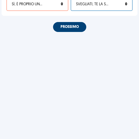
SÌ, È PROPRIO UNA VDM!
0
SVEGLIATI, TE LA SEI CERCATA!
0
PROSSIMO