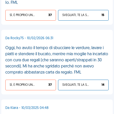
Io. FML
SÌ, È PROPRIO UNA VDM!
37
SVEGLIATI, TE LA SEI CERCATA!
15
Da Rocky75 - 10/02/2026 06:31
Oggi, ho avuto il tempo di sbucciare le verdure, lavare i
piatti e stendere il bucato, mentre mia moglie ha incartato
con cura due regali (che saranno aperti/strappati in 30
secondi). Mi ha anche sgridato perché non avevo
comprato abbastanza carta da regalo. FML
SÌ, È PROPRIO UNA VDM!
37
SVEGLIATI, TE LA SEI CERCATA!
14
Da Kiara - 10/03/2025 04:48