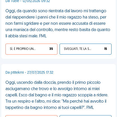
Da Tube - 12/05/2026 09:32
Oggi, da quando sono rientrata dal lavoro mi trattengo
dal riappendere i panni che il mio ragazzo ha steso, per
non farmi sgridare e per non essere accusata di essere
una maniaca del controllo, mentre resto basita da quanto
li abbia stesi male. FML
SÌ, È PROPRIO UNA VDM!
35
SVEGLIATI, TE LA SEI CERCATA!
15
Da ptitekmi - 27/07/2025 17:32
Oggi, uscendo dalla doccia, prendo il primo piccolo
asciugamano che trovo e lo avvolgo intorno ai miei
capelli. Esco dal bagno e il mio ragazzo scoppia a ridere.
Tra un respiro e l'altro, mi dice: "Ma perché hai avvolto il
tappetino da bagno intorno ai tuoi capelli?". FML