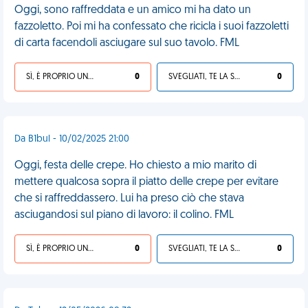
Oggi, sono raffreddata e un amico mi ha dato un
fazzoletto. Poi mi ha confessato che ricicla i suoi fazzoletti
di carta facendoli asciugare sul suo tavolo. FML
SÌ, È PROPRIO UNA VDM!
0
SVEGLIATI, TE LA SEI CERCATA!
0
Da B1bul - 10/02/2025 21:00
Oggi, festa delle crepe. Ho chiesto a mio marito di
mettere qualcosa sopra il piatto delle crepe per evitare
che si raffreddassero. Lui ha preso ciò che stava
asciugandosi sul piano di lavoro: il colino. FML
SÌ, È PROPRIO UNA VDM!
0
SVEGLIATI, TE LA SEI CERCATA!
0