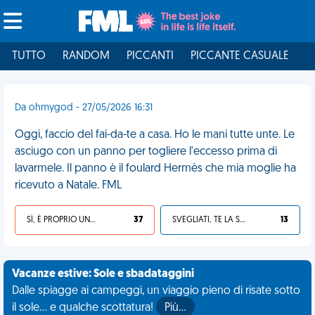
TUTTO
RANDOM
PICCANTI
PICCANTE CASUALE
I
Da ohmygod - 27/05/2026 16:31
Oggi, faccio del fai-da-te a casa. Ho le mani tutte unte. Le
asciugo con un panno per togliere l'eccesso prima di
lavarmele. Il panno è il foulard Hermès che mia moglie ha
ricevuto a Natale. FML
SÌ, È PROPRIO UNA VDM!
37
SVEGLIATI, TE LA SEI CERCATA!
13
Vacanze estive: Sole e sbadataggini
Dalle spiagge ai campeggi, un viaggio pieno di risate sotto
il sole... e qualche scottatura!
Più…