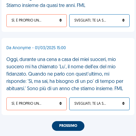
Stiamo insieme da quasi tre anni. FML
SÌ, È PROPRIO UNA VDM!
0
SVEGLIATI, TE LA SEI CERCATA!
0
Da Anonyme - 01/03/2025 15:00
Oggi, durante una cena a casa dei miei suoceri, mio
suocero mi ha chiamato 'Lu', il nome dell'ex del mio
fidanzato. Quando ne parlo con quest'ultimo, mi
risponde: 'Sì, ma sai, ha bisogno di un po' di tempo per
abituarsi.' Sono più di un anno che stiamo insieme. FML
SÌ, È PROPRIO UNA VDM!
0
SVEGLIATI, TE LA SEI CERCATA!
0
PROSSIMO