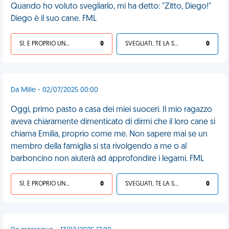
Quando ho voluto svegliarlo, mi ha detto: "Zitto, Diego!"
Diego è il suo cane. FML
SÌ, È PROPRIO UNA VDM!
0
SVEGLIATI, TE LA SEI CERCATA!
0
Da Milie - 02/07/2025 00:00
Oggi, primo pasto a casa dei miei suoceri. Il mio ragazzo
aveva chiaramente dimenticato di dirmi che il loro cane si
chiama Emilia, proprio come me. Non sapere mai se un
membro della famiglia si sta rivolgendo a me o al
barboncino non aiuterà ad approfondire i legami. FML
SÌ, È PROPRIO UNA VDM!
0
SVEGLIATI, TE LA SEI CERCATA!
0