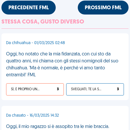
PRECEDENTE FML
PROSSIMO FML
STESSA COSA, GUSTO DIVERSO
Da chihuahua - 01/03/2025 02:48
Oggi, ho notato che la mia fidanzata, con cui sto da
quattro anni, mi chiama con gli stessi nomignoli del suo
chihuahua. 'Ma è normale, è perché vi amo tanto
entrambi!' FML
SÌ, È PROPRIO UNA VDM!
3
SVEGLIATI, TE LA SEI CERCATA!
3
Da chasato - 16/03/2025 14:32
Oggi, il mio ragazzo si è assopito tra le mie braccia.