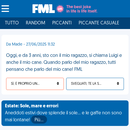
TUTTO
RANDOM
PICCANTI
PICCANTE CASUALE
I
Da Made - 27/06/2025 11:32
Oggi, e da 3 anni, sto con il mio ragazzo, si chiama Luigi e
anche il mio cane. Quando parlo del mio ragazzo, tutti
pensano che parlo del mio cane! FML
SÌ, È PROPRIO UNA VDM!
0
SVEGLIATI, TE LA SEI CERCATA!
0
Estate: Sole, mare e errori
Aneddoti estivi dove splende il sole... e le gaffe non sono
mai lontane!
Più…