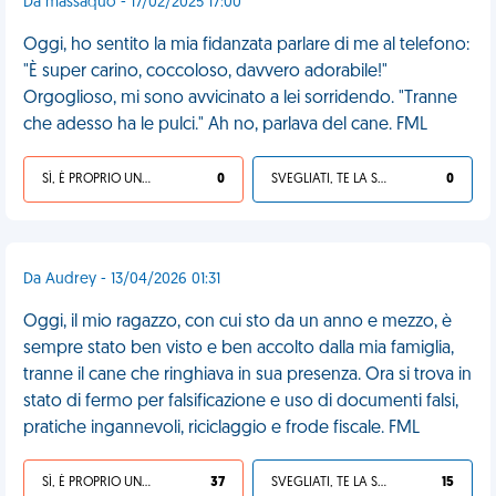
Da massaquo - 17/02/2025 17:00
Oggi, ho sentito la mia fidanzata parlare di me al telefono:
"È super carino, coccoloso, davvero adorabile!"
Orgoglioso, mi sono avvicinato a lei sorridendo. "Tranne
che adesso ha le pulci." Ah no, parlava del cane. FML
SÌ, È PROPRIO UNA VDM!
0
SVEGLIATI, TE LA SEI CERCATA!
0
Da Audrey - 13/04/2026 01:31
Oggi, il mio ragazzo, con cui sto da un anno e mezzo, è
sempre stato ben visto e ben accolto dalla mia famiglia,
tranne il cane che ringhiava in sua presenza. Ora si trova in
stato di fermo per falsificazione e uso di documenti falsi,
pratiche ingannevoli, riciclaggio e frode fiscale. FML
SÌ, È PROPRIO UNA VDM!
37
SVEGLIATI, TE LA SEI CERCATA!
15