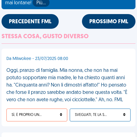
mai lontane!
Più…
PRECEDENTE FML
PROSSIMO FML
STESSA COSA, GUSTO DIVERSO
Da Milwokee - 23/07/2025 08:00
Oggi, pranzo di famiglia. Mia nonna, che non ha mai
potuto sopportare mia madre, le ha chiesto quanti anni
ha. "Cinquanta anni? Non li dimostri affatto!" Ho pensato
che forse il pranzo sarebbe andato bene questa volta. "È
vero che non avete rughe, voi cicciottelle." Ah, no. FML
SÌ, È PROPRIO UNA VDM!
0
SVEGLIATI, TE LA SEI CERCATA!
0