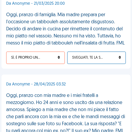
Da Anonyme - 21/03/2025 20:00
Oggi, pranzo di famiglia. Mia madre prepara per
l'occasione un tabbouleh assolutamente disgustoso.
Decido di andare in cucina per rimettere il contenuto del
mio piatto nel vassoio. Nessuno mi ha visto. Tuttavia, ho
messo il mio piatto di tabbouleh nell'insalata di frutta. FML
SÌ, È PROPRIO UNA VDM!
0
SVEGLIATI, TE LA SEI CERCATA!
0
Da Anonyme - 28/04/2025 03:32
Oggi, pranzo con mia madre e i miei fratelli a
mezzogiorno. Ho 24 anni e sono uscito da una relazione
amorosa. Spiego a mia madre che non mi piace il fatto
che parli ancora con la mia ex e che le mandi messaggi di
sostegno sulle sue foto su Facebook. La sua risposta? "E
tu parli ancora col mio ex, no?!" Il suo ex? Mio padre. FML