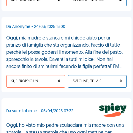
SÌ, È PROPRIO UNA VDM!
41
SVEGLIATI, TE LA SEI CERCATA!
18
Da Anonyme - 24/03/2025 13:00
Oggi, mia madre è stanca e mi chiede aiuto per un
pranzo di famiglia che sta organizzando. Faccio di tutto
perché lei possa godersi il momento. Alla fine del pasto,
sparecchio la tavola. Davanti a tutti mi dice: 'Non hai
ancora finito di sminuirmi facendo la figlia perfetta!' FML
SÌ, È PROPRIO UNA VDM!
0
SVEGLIATI, TE LA SEI CERCATA!
0
Da suckstobeme - 06/04/2025 07:32
Oggi, ho visto mio padre sculacciare mia madre con una
spatola. La stessa spatola che uso ogni mattina per