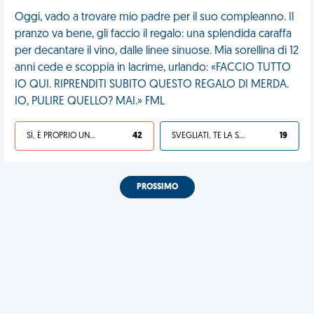
Oggi, vado a trovare mio padre per il suo compleanno. Il
pranzo va bene, gli faccio il regalo: una splendida caraffa
per decantare il vino, dalle linee sinuose. Mia sorellina di 12
anni cede e scoppia in lacrime, urlando: «FACCIO TUTTO
IO QUI. RIPRENDITI SUBITO QUESTO REGALO DI MERDA.
IO, PULIRE QUELLO? MAI.» FML
SÌ, È PROPRIO UNA VDM!
42
SVEGLIATI, TE LA SEI CERCATA!
19
PROSSIMO