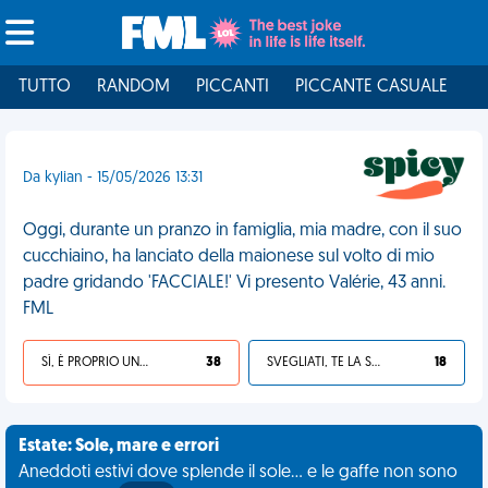
TUTTO
RANDOM
PICCANTI
PICCANTE CASUALE
I
Da kylian - 15/05/2026 13:31
Oggi, durante un pranzo in famiglia, mia madre, con il suo
cucchiaino, ha lanciato della maionese sul volto di mio
padre gridando 'FACCIALE!' Vi presento Valérie, 43 anni.
FML
SÌ, È PROPRIO UNA VDM!
38
SVEGLIATI, TE LA SEI CERCATA!
18
Estate: Sole, mare e errori
Aneddoti estivi dove splende il sole... e le gaffe non sono