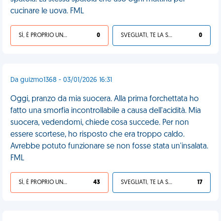
cucinare le uova. FML
SÌ, È PROPRIO UNA VDM!
0
SVEGLIATI, TE LA SEI CERCATA!
0
Da guizmo1368 - 03/01/2026 16:31
Oggi, pranzo da mia suocera. Alla prima forchettata ho
fatto una smorfia incontrollabile a causa dell'acidità. Mia
suocera, vedendomi, chiede cosa succede. Per non
essere scortese, ho risposto che era troppo caldo.
Avrebbe potuto funzionare se non fosse stata un'insalata.
FML
SÌ, È PROPRIO UNA VDM!
43
SVEGLIATI, TE LA SEI CERCATA!
17