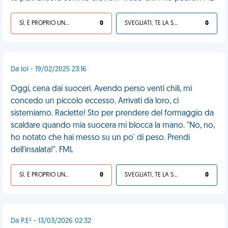
SÌ, È PROPRIO UNA VDM!
0
SVEGLIATI, TE LA SEI CERCATA!
0
Da lol - 19/02/2025 23:16
Oggi, cena dai suoceri. Avendo perso venti chili, mi
concedo un piccolo eccesso. Arrivati da loro, ci
sistemiamo. Raclette! Sto per prendere del formaggio da
scaldare quando mia suocera mi blocca la mano. "No, no,
ho notato che hai messo su un po' di peso. Prendi
dell'insalata!". FML
SÌ, È PROPRIO UNA VDM!
0
SVEGLIATI, TE LA SEI CERCATA!
0
Da P.E² - 13/03/2026 02:32