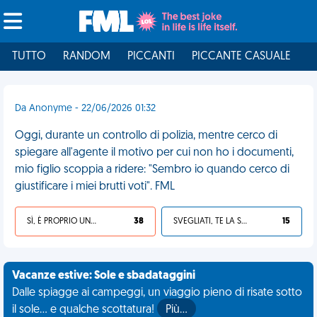
TUTTO
RANDOM
PICCANTI
PICCANTE CASUALE
I
Da Anonyme - 22/06/2026 01:32
Oggi, durante un controllo di polizia, mentre cerco di
spiegare all'agente il motivo per cui non ho i documenti,
mio figlio scoppia a ridere: "Sembro io quando cerco di
giustificare i miei brutti voti". FML
SÌ, È PROPRIO UNA VDM!
38
SVEGLIATI, TE LA SEI CERCATA!
15
Vacanze estive: Sole e sbadataggini
Dalle spiagge ai campeggi, un viaggio pieno di risate sotto
il sole... e qualche scottatura!
Più…