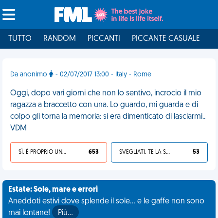
TUTTO
RANDOM
PICCANTI
PICCANTE CASUALE
I
Da anonimo
- 02/07/2017 13:00 - Italy - Rome
Oggi, dopo vari giorni che non lo sentivo, incrocio il mio
ragazza a braccetto con una. Lo guardo, mi guarda e di
colpo gli torna la memoria: si era dimenticato di lasciarmi..
VDM
SÌ, È PROPRIO UNA VDM!
653
SVEGLIATI, TE LA SEI CERCATA!
53
Estate: Sole, mare e errori
Aneddoti estivi dove splende il sole... e le gaffe non sono
mai lontane!
Più…