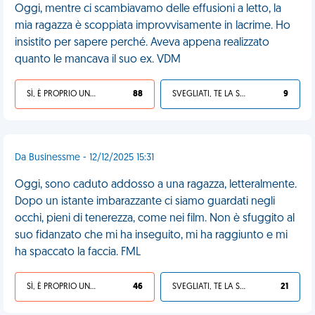
Oggi, mentre ci scambiavamo delle effusioni a letto, la
mia ragazza è scoppiata improvvisamente in lacrime. Ho
insistito per sapere perché. Aveva appena realizzato
quanto le mancava il suo ex. VDM
SÌ, È PROPRIO UNA VDM!
88
SVEGLIATI, TE LA SEI CERCATA!
9
Da Businessme - 12/12/2025 15:31
Oggi, sono caduto addosso a una ragazza, letteralmente.
Dopo un istante imbarazzante ci siamo guardati negli
occhi, pieni di tenerezza, come nei film. Non è sfuggito al
suo fidanzato che mi ha inseguito, mi ha raggiunto e mi
ha spaccato la faccia. FML
SÌ, È PROPRIO UNA VDM!
46
SVEGLIATI, TE LA SEI CERCATA!
21