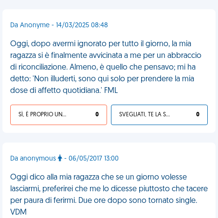
Da Anonyme - 14/03/2025 08:48
Oggi, dopo avermi ignorato per tutto il giorno, la mia
ragazza si è finalmente avvicinata a me per un abbraccio
di riconciliazione. Almeno, è quello che pensavo; mi ha
detto: 'Non illuderti, sono qui solo per prendere la mia
dose di affetto quotidiana.' FML
SÌ, È PROPRIO UNA VDM!
0
SVEGLIATI, TE LA SEI CERCATA!
0
Da anonymous
- 06/05/2017 13:00
Oggi dico alla mia ragazza che se un giorno volesse
lasciarmi, preferirei che me lo dicesse piuttosto che tacere
per paura di ferirmi. Due ore dopo sono tornato single.
VDM