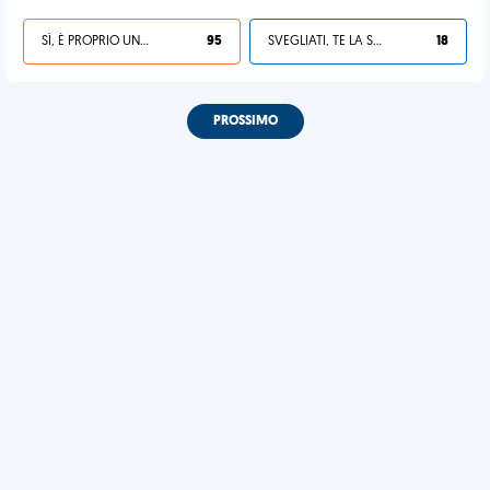
SÌ, È PROPRIO UNA VDM!
95
SVEGLIATI, TE LA SEI CERCATA!
18
PROSSIMO