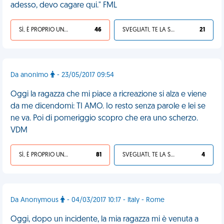
adesso, devo cagare qui." FML
SÌ, È PROPRIO UNA VDM!
46
SVEGLIATI, TE LA SEI CERCATA!
21
Da anonimo
- 23/05/2017 09:54
Oggi la ragazza che mi piace a ricreazione si alza e viene
da me dicendomi: TI AMO. Io resto senza parole e lei se
ne va. Poi di pomeriggio scopro che era uno scherzo.
VDM
SÌ, È PROPRIO UNA VDM!
81
SVEGLIATI, TE LA SEI CERCATA!
4
Da Anonymous
- 04/03/2017 10:17 - Italy - Rome
Oggi, dopo un incidente, la mia ragazza mi è venuta a