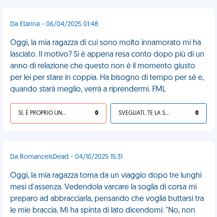
Da Etanna - 06/04/2025 01:48
Oggi, la mia ragazza di cui sono molto innamorato mi ha
lasciato. Il motivo? Si è appena resa conto dopo più di un
anno di relazione che questo non è il momento giusto
per lei per stare in coppia. Ha bisogno di tempo per sé e,
quando starà meglio, verrà a riprendermi. FML
SÌ, È PROPRIO UNA VDM!
0
SVEGLIATI, TE LA SEI CERCATA!
0
Da RomanceIsDead - 04/10/2025 15:31
Oggi, la mia ragazza torna da un viaggio dopo tre lunghi
mesi d'assenza. Vedendola varcare la soglia di corsa mi
preparo ad abbracciarla, pensando che voglia buttarsi tra
le mie braccia. Mi ha spinta di lato dicendomi: "No, non