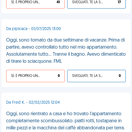
SÌ, È PROPRIO UNA VDM!
41
SVEGLIATI, TE LA SEI CERCATA!
17
Da pipicaca - 01/07/2025 13:00
Oggi, sono tornato da due settimane di vacanze. Prima di
partire, avevo controllato tutto nel mio appartamento.
Assolutamente tutto... Tranne il bagno. Avevo dimenticato
di tirare lo sciacquone. FML
SÌ, È PROPRIO UNA VDM!
0
SVEGLIATI, TE LA SEI CERCATA!
0
Da Fred K. - 02/02/2025 12:04
Oggi, sono rientrato a casa e ho trovato l'appartamento
completamente scombussolato: piatti rotti, tostapane in
mille pezzi e la macchina del caffè abbandonata per terra.