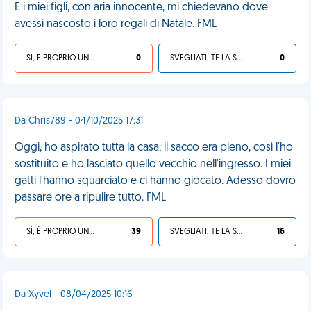
E i miei figli, con aria innocente, mi chiedevano dove
avessi nascosto i loro regali di Natale. FML
SÌ, È PROPRIO UNA VDM!
0
SVEGLIATI, TE LA SEI CERCATA!
0
Da Chris789 - 04/10/2025 17:31
Oggi, ho aspirato tutta la casa; il sacco era pieno, così l'ho
sostituito e ho lasciato quello vecchio nell'ingresso. I miei
gatti l'hanno squarciato e ci hanno giocato. Adesso dovrò
passare ore a ripulire tutto. FML
SÌ, È PROPRIO UNA VDM!
39
SVEGLIATI, TE LA SEI CERCATA!
16
Da Xyvel - 08/04/2025 10:16