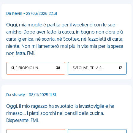
Da Kevin - 29/03/2026 22:31
Oggi, mia moglie è partita per il weekend con le sue
amiche. Dopo aver fatto la cacca, in bagno non c'era più
carta igienica, né scorta, né Scottex, né fazzoletti di carta,
niente. Non mi lamenterò mai più in vita mia per la spesa
non fatta. FML
SÌ, È PROPRIO UNA VDM!
38
SVEGLIATI, TE LA SEI CERCATA!
17
Da shawty - 08/11/2025 11:31
Oggi, il mio ragazzo ha svuotato la lavastoviglie e ha
rimesso... i piatti sporchi nei pensili della cucina.
Disperante. FML