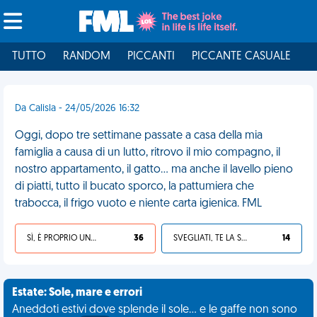
TUTTO
RANDOM
PICCANTI
PICCANTE CASUALE
I
Da Calisla - 24/05/2026 16:32
Oggi, dopo tre settimane passate a casa della mia
famiglia a causa di un lutto, ritrovo il mio compagno, il
nostro appartamento, il gatto... ma anche il lavello pieno
di piatti, tutto il bucato sporco, la pattumiera che
trabocca, il frigo vuoto e niente carta igienica. FML
SÌ, È PROPRIO UNA VDM!
36
SVEGLIATI, TE LA SEI CERCATA!
14
Estate: Sole, mare e errori
Aneddoti estivi dove splende il sole... e le gaffe non sono