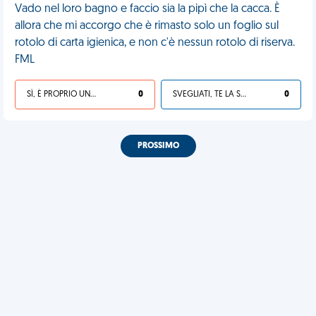
Vado nel loro bagno e faccio sia la pipì che la cacca. È
allora che mi accorgo che è rimasto solo un foglio sul
rotolo di carta igienica, e non c'è nessun rotolo di riserva.
FML
SÌ, È PROPRIO UNA VDM!
0
SVEGLIATI, TE LA SEI CERCATA!
0
PROSSIMO