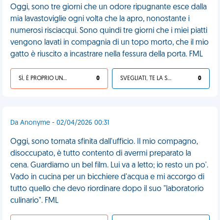
Oggi, sono tre giorni che un odore ripugnante esce dalla
mia lavastoviglie ogni volta che la apro, nonostante i
numerosi risciacqui. Sono quindi tre giorni che i miei piatti
vengono lavati in compagnia di un topo morto, che il mio
gatto è riuscito a incastrare nella fessura della porta. FML
SÌ, È PROPRIO UNA VDM!
0
SVEGLIATI, TE LA SEI CERCATA!
0
Da Anonyme - 02/04/2026 00:31
Oggi, sono tornata sfinita dall'ufficio. Il mio compagno,
disoccupato, è tutto contento di avermi preparato la
cena. Guardiamo un bel film. Lui va a letto; io resto un po'.
Vado in cucina per un bicchiere d'acqua e mi accorgo di
tutto quello che devo riordinare dopo il suo "laboratorio
culinario". FML