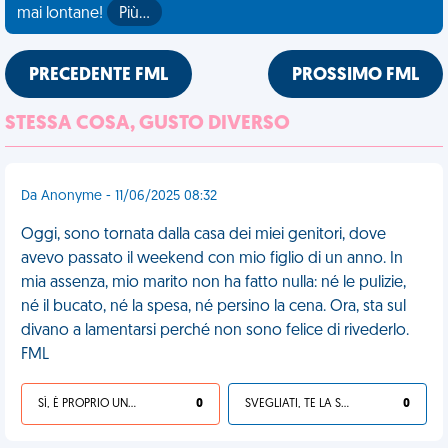
mai lontane!
Più…
PRECEDENTE FML
PROSSIMO FML
STESSA COSA, GUSTO DIVERSO
Da Anonyme - 11/06/2025 08:32
Oggi, sono tornata dalla casa dei miei genitori, dove
avevo passato il weekend con mio figlio di un anno. In
mia assenza, mio marito non ha fatto nulla: né le pulizie,
né il bucato, né la spesa, né persino la cena. Ora, sta sul
divano a lamentarsi perché non sono felice di rivederlo.
FML
SÌ, È PROPRIO UNA VDM!
0
SVEGLIATI, TE LA SEI CERCATA!
0