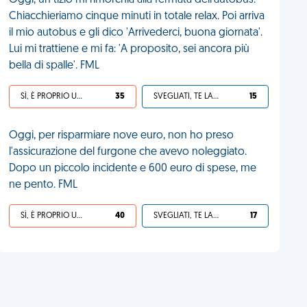
Oggi, un tizio mi rimorchia alla fermata dell'autobus.
Chiacchieriamo cinque minuti in totale relax. Poi arriva
il mio autobus e gli dico 'Arrivederci, buona giornata'.
Lui mi trattiene e mi fa: 'A proposito, sei ancora più
bella di spalle'. FML
SÌ, È PROPRIO UNA VDM!
35
SVEGLIATI, TE LA SEI CERCATA!
15
Oggi, per risparmiare nove euro, non ho preso
l'assicurazione del furgone che avevo noleggiato.
Dopo un piccolo incidente e 600 euro di spese, me
ne pento. FML
SÌ, È PROPRIO UNA VDM!
40
SVEGLIATI, TE LA SEI CERCATA!
17