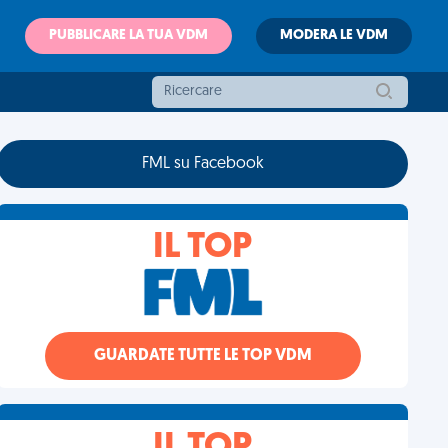
PUBBLICARE LA TUA VDM
MODERA LE VDM
FML su Facebook
IL TOP
GUARDATE TUTTE LE TOP VDM