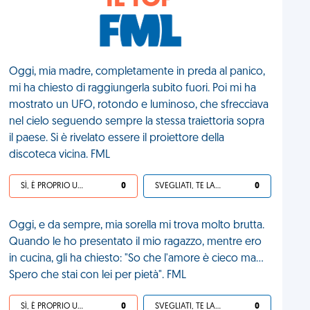
IL TOP
Oggi, mia madre, completamente in preda al panico,
mi ha chiesto di raggiungerla subito fuori. Poi mi ha
mostrato un UFO, rotondo e luminoso, che sfrecciava
nel cielo seguendo sempre la stessa traiettoria sopra
il paese. Si è rivelato essere il proiettore della
discoteca vicina. FML
SÌ, È PROPRIO UNA VDM!
0
SVEGLIATI, TE LA SEI CERCATA!
0
Oggi, e da sempre, mia sorella mi trova molto brutta.
Quando le ho presentato il mio ragazzo, mentre ero
in cucina, gli ha chiesto: "So che l'amore è cieco ma...
Spero che stai con lei per pietà". FML
SÌ, È PROPRIO UNA VDM!
0
SVEGLIATI, TE LA SEI CERCATA!
0