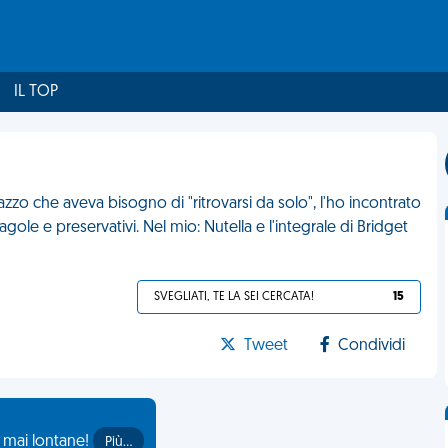
IL TOP
zzo che aveva bisogno di "ritrovarsi da solo", l'ho incontrato
gole e preservativi. Nel mio: Nutella e l'integrale di Bridget
SVEGLIATI, TE LA SEI CERCATA!
15
Tweet
Condividi
o mai lontane!
Più…