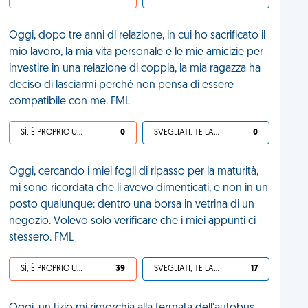
Oggi, dopo tre anni di relazione, in cui ho sacrificato il
mio lavoro, la mia vita personale e le mie amicizie per
investire in una relazione di coppia, la mia ragazza ha
deciso di lasciarmi perché non pensa di essere
compatibile con me. FML
SÌ, È PROPRIO UNA VDM!
0
SVEGLIATI, TE LA SEI CERCATA!
0
Oggi, cercando i miei fogli di ripasso per la maturità,
mi sono ricordata che li avevo dimenticati, e non in un
posto qualunque: dentro una borsa in vetrina di un
negozio. Volevo solo verificare che i miei appunti ci
stessero. FML
SÌ, È PROPRIO UNA VDM!
39
SVEGLIATI, TE LA SEI CERCATA!
17