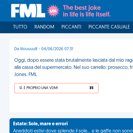
TUTTO
RANDOM
PICCANTI
PICCANTE CASUALE
Da lilouuuu8 - 04/06/2026 07:31
Oggi, dopo essere stata brutalmente lasciata dal mio raga
alla cassa del supermercato. Nel suo carrello: prosecco, fra
Jones. FML
SÌ, È PROPRIO UNA VDM!
35
Estate: Sole, mare e errori
Aneddoti estivi dove splende il sole... e le gaffe non son