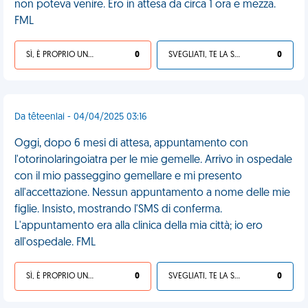
non poteva venire. Ero in attesa da circa 1 ora e mezza.
FML
SÌ, È PROPRIO UNA VDM!
0
SVEGLIATI, TE LA SEI CERCATA!
0
Da têteenlai - 04/04/2025 03:16
Oggi, dopo 6 mesi di attesa, appuntamento con
l'otorinolaringoiatra per le mie gemelle. Arrivo in ospedale
con il mio passeggino gemellare e mi presento
all'accettazione. Nessun appuntamento a nome delle mie
figlie. Insisto, mostrando l'SMS di conferma.
L'appuntamento era alla clinica della mia città; io ero
all'ospedale. FML
SÌ, È PROPRIO UNA VDM!
0
SVEGLIATI, TE LA SEI CERCATA!
0