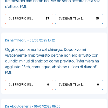
tre mesi del mio bambino. Me ne sono accorta nella sala
d'attesa. FML
SÌ, È PROPRIO UNA VDM!
37
SVEGLIATI, TE LA SEI CERCATA!
15
Da namtheoru - 03/06/2025 13:32
Oggi, appuntamento dal chirurgo. Dopo avermi
vivacemente rimproverato perché non ero arrivato con
quindici minuti di anticipo come previsto, l'infermiera ha
aggiunto: "Beh, comunque, abbiamo un'ora di ritardo!"
FML
SÌ, È PROPRIO UNA VDM!
0
SVEGLIATI, TE LA SEI CERCATA!
0
Da Aboutdenerfs - 06/07/2025 06:00