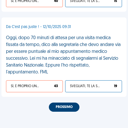
SÌ, È PROPRIO UNA VDM!
40
SVEGLIATI, TE LA SEI CERCATA!
15
Da C'est pas juste ! - 12/10/2025 09:31
Oggi, dopo 70 minuti di attesa per una visita medica
fissata da tempo, dico alla segretaria che devo andare via
per essere puntuale al mio appuntamento medico
successivo. Lei mi ha minacciato di segnalarmi al Servizio
Sanitario Nazionale. Eppure l'ho rispettato,
l'appuntamento. FML
SÌ, È PROPRIO UNA VDM!
43
SVEGLIATI, TE LA SEI CERCATA!
19
PROSSIMO