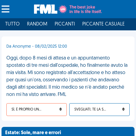
TUTTO
RANDOM
PICCANTI
PICCANTE CASUALE
I
Da Anonyme - 08/02/2025 12:00
Oggi, dopo 8 mesi di attesa e un appuntamento
spostato di tre mesi dall'ospedale, ho finalmente avuto la
mia visita. Mi sono registrato all'accettazione e ho atteso
per quasi un'ora, osservando i pazienti che andavano
dagli altri specialisti. Il mio medico se n'è andato perché
non mi ha visto arrivare. FML
SÌ, È PROPRIO UNA VDM!
0
SVEGLIATI, TE LA SEI CERCATA!
0
Estate: Sole, mare e errori