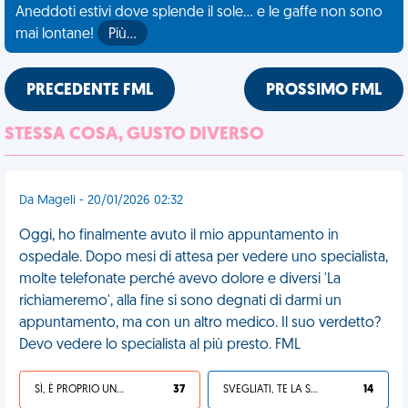
Aneddoti estivi dove splende il sole... e le gaffe non sono
mai lontane!
Più…
PRECEDENTE FML
PROSSIMO FML
STESSA COSA, GUSTO DIVERSO
Da Mageli - 20/01/2026 02:32
Oggi, ho finalmente avuto il mio appuntamento in
ospedale. Dopo mesi di attesa per vedere uno specialista,
molte telefonate perché avevo dolore e diversi 'La
richiameremo', alla fine si sono degnati di darmi un
appuntamento, ma con un altro medico. Il suo verdetto?
Devo vedere lo specialista al più presto. FML
SÌ, È PROPRIO UNA VDM!
37
SVEGLIATI, TE LA SEI CERCATA!
14