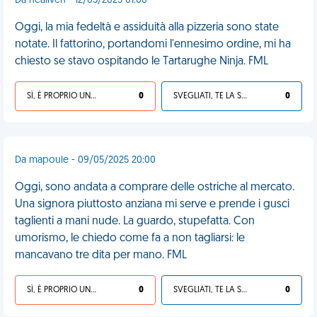
Da heallven - 12/03/2025 01:00
Oggi, la mia fedeltà e assiduità alla pizzeria sono state
notate. Il fattorino, portandomi l'ennesimo ordine, mi ha
chiesto se stavo ospitando le Tartarughe Ninja. FML
SÌ, È PROPRIO UNA VDM!
0
SVEGLIATI, TE LA SEI CERCATA!
0
Da mapoule - 09/05/2025 20:00
Oggi, sono andata a comprare delle ostriche al mercato.
Una signora piuttosto anziana mi serve e prende i gusci
taglienti a mani nude. La guardo, stupefatta. Con
umorismo, le chiedo come fa a non tagliarsi: le
mancavano tre dita per mano. FML
SÌ, È PROPRIO UNA VDM!
0
SVEGLIATI, TE LA SEI CERCATA!
0