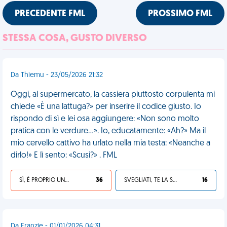
PRECEDENTE FML
PROSSIMO FML
STESSA COSA, GUSTO DIVERSO
Da Thiemu - 23/05/2026 21:32
Oggi, al supermercato, la cassiera piuttosto corpulenta mi
chiede «È una lattuga?» per inserire il codice giusto. Io
rispondo di sì e lei osa aggiungere: «Non sono molto
pratica con le verdure...». Io, educatamente: «Ah?» Ma il
mio cervello cattivo ha urlato nella mia testa: «Neanche a
dirlo!» E lì sento: «Scusi?» . FML
SÌ, È PROPRIO UNA VDM!
36
SVEGLIATI, TE LA SEI CERCATA!
16
Da Franzie - 01/01/2026 04:31