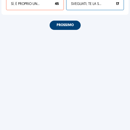
SÌ, È PROPRIO UNA VDM!
45
SVEGLIATI, TE LA SEI CERCATA!
17
PROSSIMO