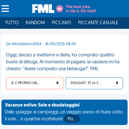
TUTTO
RANDOM
PICCANTI
PICCANTE CASUALE
I
Da Nickylarson2004 - 16/05/2025 08:00
Oggi, deciso a mettermi a dieta, ho comprato quattro
buste di lattuga. Al momento di pagare, la cassiera mi ha
chiesto: "Avete comprato una tartaruga?". FML
SÌ, È PROPRIO UNA VDM!
0
SVEGLIATI, TE LA SEI CERCATA!
0
Vacanze estive: Sole e sbadataggini
Dalle spiagge ai campeggi, un viaggio pieno di risate sotto
il sole... e qualche scottatura!
Più…