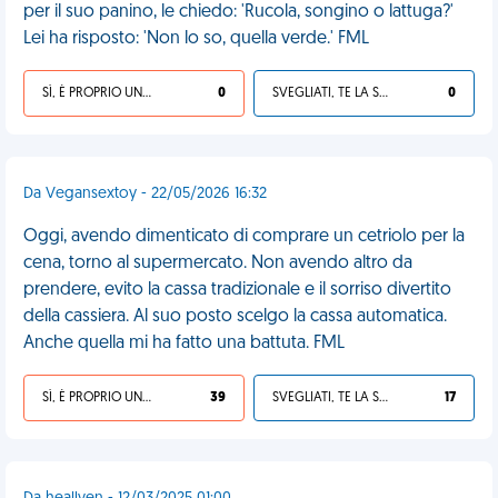
per il suo panino, le chiedo: 'Rucola, songino o lattuga?'
Lei ha risposto: 'Non lo so, quella verde.' FML
SÌ, È PROPRIO UNA VDM!
0
SVEGLIATI, TE LA SEI CERCATA!
0
Da Vegansextoy - 22/05/2026 16:32
Oggi, avendo dimenticato di comprare un cetriolo per la
cena, torno al supermercato. Non avendo altro da
prendere, evito la cassa tradizionale e il sorriso divertito
della cassiera. Al suo posto scelgo la cassa automatica.
Anche quella mi ha fatto una battuta. FML
SÌ, È PROPRIO UNA VDM!
39
SVEGLIATI, TE LA SEI CERCATA!
17