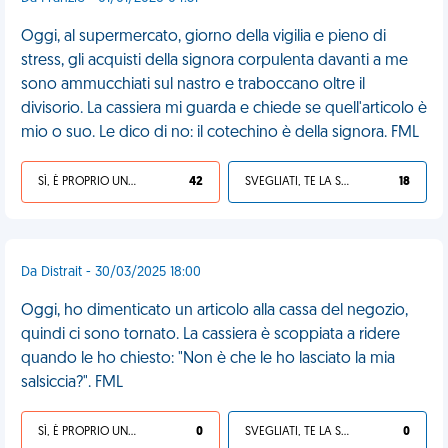
Oggi, al supermercato, giorno della vigilia e pieno di
stress, gli acquisti della signora corpulenta davanti a me
sono ammucchiati sul nastro e traboccano oltre il
divisorio. La cassiera mi guarda e chiede se quell'articolo è
mio o suo. Le dico di no: il cotechino è della signora. FML
SÌ, È PROPRIO UNA VDM!
42
SVEGLIATI, TE LA SEI CERCATA!
18
Da Distrait - 30/03/2025 18:00
Oggi, ho dimenticato un articolo alla cassa del negozio,
quindi ci sono tornato. La cassiera è scoppiata a ridere
quando le ho chiesto: "Non è che le ho lasciato la mia
salsiccia?". FML
SÌ, È PROPRIO UNA VDM!
0
SVEGLIATI, TE LA SEI CERCATA!
0