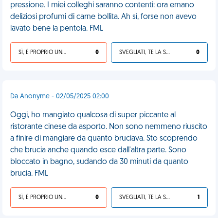
pressione. I miei colleghi saranno contenti: ora emano
deliziosi profumi di carne bollita. Ah sì, forse non avevo
lavato bene la pentola. FML
SÌ, È PROPRIO UNA VDM!
0
SVEGLIATI, TE LA SEI CERCATA!
0
Da Anonyme - 02/05/2025 02:00
Oggi, ho mangiato qualcosa di super piccante al
ristorante cinese da asporto. Non sono nemmeno riuscito
a finire di mangiare da quanto bruciava. Sto scoprendo
che brucia anche quando esce dall'altra parte. Sono
bloccato in bagno, sudando da 30 minuti da quanto
brucia. FML
SÌ, È PROPRIO UNA VDM!
0
SVEGLIATI, TE LA SEI CERCATA!
1