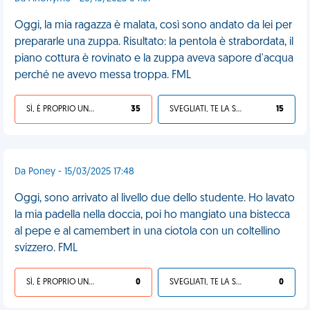
Oggi, la mia ragazza è malata, così sono andato da lei per
prepararle una zuppa. Risultato: la pentola è strabordata, il
piano cottura è rovinato e la zuppa aveva sapore d'acqua
perché ne avevo messa troppa. FML
SÌ, È PROPRIO UNA VDM!
35
SVEGLIATI, TE LA SEI CERCATA!
15
Da Poney - 15/03/2025 17:48
Oggi, sono arrivato al livello due dello studente. Ho lavato
la mia padella nella doccia, poi ho mangiato una bistecca
al pepe e al camembert in una ciotola con un coltellino
svizzero. FML
SÌ, È PROPRIO UNA VDM!
0
SVEGLIATI, TE LA SEI CERCATA!
0