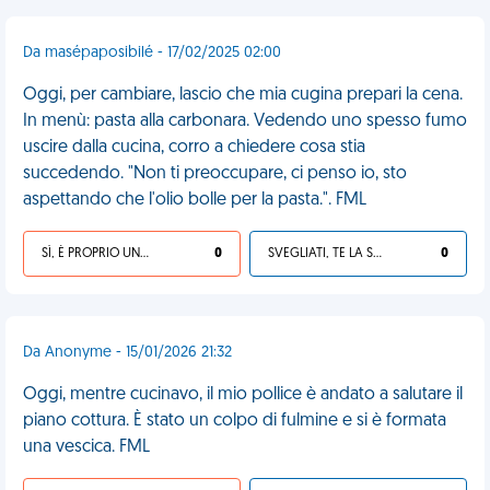
Da masépaposibilé - 17/02/2025 02:00
Oggi, per cambiare, lascio che mia cugina prepari la cena.
In menù: pasta alla carbonara. Vedendo uno spesso fumo
uscire dalla cucina, corro a chiedere cosa stia
succedendo. "Non ti preoccupare, ci penso io, sto
aspettando che l'olio bolle per la pasta.". FML
SÌ, È PROPRIO UNA VDM!
0
SVEGLIATI, TE LA SEI CERCATA!
0
Da Anonyme - 15/01/2026 21:32
Oggi, mentre cucinavo, il mio pollice è andato a salutare il
piano cottura. È stato un colpo di fulmine e si è formata
una vescica. FML