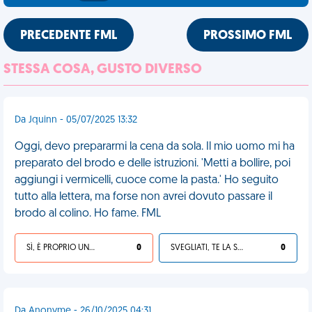
PRECEDENTE FML
PROSSIMO FML
STESSA COSA, GUSTO DIVERSO
Da Jquinn - 05/07/2025 13:32
Oggi, devo prepararmi la cena da sola. Il mio uomo mi ha
preparato del brodo e delle istruzioni. 'Metti a bollire, poi
aggiungi i vermicelli, cuoce come la pasta.' Ho seguito
tutto alla lettera, ma forse non avrei dovuto passare il
brodo al colino. Ho fame. FML
SÌ, È PROPRIO UNA VDM!
0
SVEGLIATI, TE LA SEI CERCATA!
0
Da Anonyme - 26/10/2025 04:31