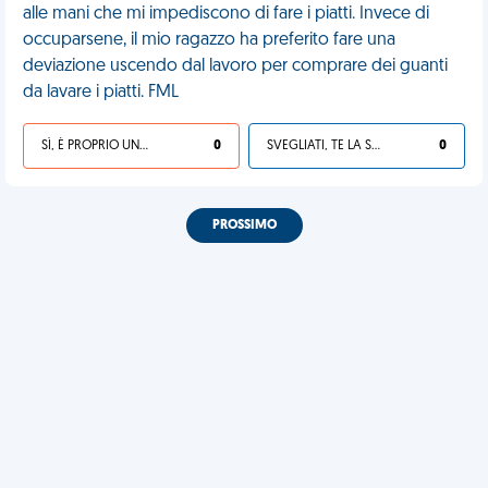
alle mani che mi impediscono di fare i piatti. Invece di
occuparsene, il mio ragazzo ha preferito fare una
deviazione uscendo dal lavoro per comprare dei guanti
da lavare i piatti. FML
SÌ, È PROPRIO UNA VDM!
0
SVEGLIATI, TE LA SEI CERCATA!
0
PROSSIMO