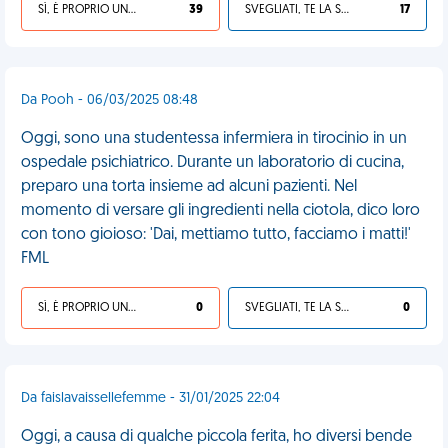
SÌ, È PROPRIO UNA VDM!
39
SVEGLIATI, TE LA SEI CERCATA!
17
Da Pooh - 06/03/2025 08:48
Oggi, sono una studentessa infermiera in tirocinio in un
ospedale psichiatrico. Durante un laboratorio di cucina,
preparo una torta insieme ad alcuni pazienti. Nel
momento di versare gli ingredienti nella ciotola, dico loro
con tono gioioso: 'Dai, mettiamo tutto, facciamo i matti!'
FML
SÌ, È PROPRIO UNA VDM!
0
SVEGLIATI, TE LA SEI CERCATA!
0
Da faislavaissellefemme - 31/01/2025 22:04
Oggi, a causa di qualche piccola ferita, ho diversi bende