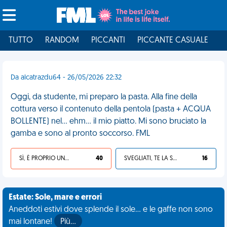
TUTTO
RANDOM
PICCANTI
PICCANTE CASUALE
I
Da alcatrazdu64 - 26/05/2026 22:32
Oggi, da studente, mi preparo la pasta. Alla fine della
cottura verso il contenuto della pentola (pasta + ACQUA
BOLLENTE) nel... ehm... il mio piatto. Mi sono bruciato la
gamba e sono al pronto soccorso. FML
SÌ, È PROPRIO UNA VDM!
40
SVEGLIATI, TE LA SEI CERCATA!
16
Estate: Sole, mare e errori
Aneddoti estivi dove splende il sole... e le gaffe non sono
mai lontane!
Più…