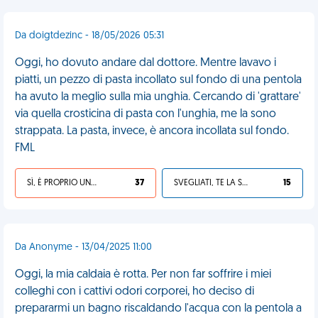
Da doigtdezinc - 18/05/2026 05:31
Oggi, ho dovuto andare dal dottore. Mentre lavavo i
piatti, un pezzo di pasta incollato sul fondo di una pentola
ha avuto la meglio sulla mia unghia. Cercando di 'grattare'
via quella crosticina di pasta con l'unghia, me la sono
strappata. La pasta, invece, è ancora incollata sul fondo.
FML
SÌ, È PROPRIO UNA VDM!
37
SVEGLIATI, TE LA SEI CERCATA!
15
Da Anonyme - 13/04/2025 11:00
Oggi, la mia caldaia è rotta. Per non far soffrire i miei
colleghi con i cattivi odori corporei, ho deciso di
prepararmi un bagno riscaldando l'acqua con la pentola a