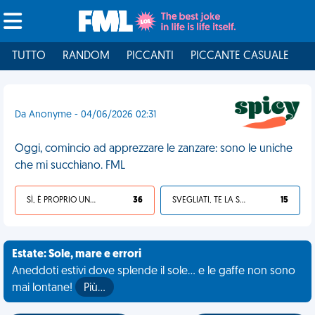
TUTTO
RANDOM
PICCANTI
PICCANTE CASUALE
I
Da Anonyme - 04/06/2026 02:31
Oggi, comincio ad apprezzare le zanzare: sono le uniche
che mi succhiano. FML
SÌ, È PROPRIO UNA VDM!
36
SVEGLIATI, TE LA SEI CERCATA!
15
Estate: Sole, mare e errori
Aneddoti estivi dove splende il sole... e le gaffe non sono
mai lontane!
Più…