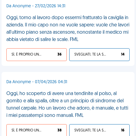
Da Anonyme - 27/02/2026 14:31
Oggi, torno al lavoro dopo essermi fratturato la caviglia in
azienda. Il mio capo non ne vuole sapere: vuole che lavori
all'ultimo piano senza ascensore, nonostante il medico mi
abbia vietato di salire le scale. FML
SÌ, È PROPRIO UNA VDM!
36
SVEGLIATI, TE LA SEI CERCATA!
14
Da Anonyme - 07/04/2026 04:31
Oggi, ho scoperto di avere una tendinite al polso, al
gomito e alla spalla, oltre a un principio di sindrome del
tunnel carpale. Ho un lavoro che adoro, è manuale, e tutti
i miei passatempi sono manuali. FML
SÌ, È PROPRIO UNA VDM!
38
SVEGLIATI, TE LA SEI CERCATA!
16