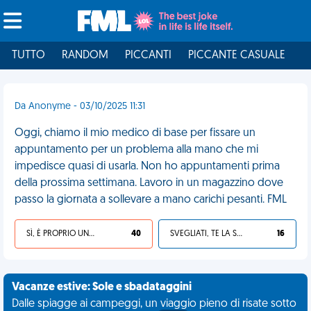
TUTTO
RANDOM
PICCANTI
PICCANTE CASUALE
I
Da Anonyme - 03/10/2025 11:31
Oggi, chiamo il mio medico di base per fissare un
appuntamento per un problema alla mano che mi
impedisce quasi di usarla. Non ho appuntamenti prima
della prossima settimana. Lavoro in un magazzino dove
passo la giornata a sollevare a mano carichi pesanti. FML
SÌ, È PROPRIO UNA VDM!
40
SVEGLIATI, TE LA SEI CERCATA!
16
Vacanze estive: Sole e sbadataggini
Dalle spiagge ai campeggi, un viaggio pieno di risate sotto