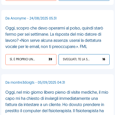
Da Anonyme - 24/08/2025 05:31
Oggi, scopro che devo operarmi al polso, quindi starò
fermo per sei settimane. La risposta del mio datore di
lavoro? «Non serve alcuna assenza: userai la dettatura
vocale per le email, non ti preoccupare.». FML
SÌ, È PROPRIO UNA VDM!
39
SVEGLIATI, TE LA SEI CERCATA!
16
Da montre3doigts - 05/09/2025 04:31
Oggi, nel mio giorno libero pieno di visite mediche, il mio
capo mi ha chiesto di inviargli immediatamente una
fattura da intestare a un cliente. Ho dovuto prendere in
prestito il computer del fisioterapista. Il fisioterapista ha