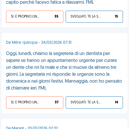
capito perché facevo fatica a rilassarmi. FML
SÌ, È PROPRIO UNA VDM!
35
SVEGLIATI, TE LA SEI CERCATA!
15
Da Mère quinqua - 24/03/2026 07:31
Oggi, lunedì, chiamo la segreteria di un dentista per
sapere se hanno un appuntamento urgente per curare
un dente che mi fa male e che si muove da almeno tre
giorni. La segretaria mi risponde: le urgenze sono la
domenica e nei giorni festivi. Mannaggia, non ho pensato
di chiamare ieri. FML
SÌ, È PROPRIO UNA VDM!
37
SVEGLIATI, TE LA SEI CERCATA!
14
Da Mageli - 20/01/2026 02:32