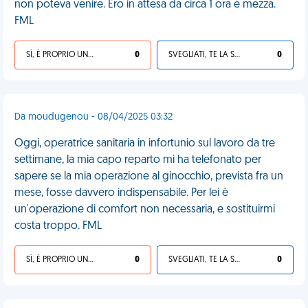
non poteva venire. Ero in attesa da circa 1 ora e mezza.
FML
SÌ, È PROPRIO UNA VDM!
0
SVEGLIATI, TE LA SEI CERCATA!
0
Da moudugenou - 08/04/2025 03:32
Oggi, operatrice sanitaria in infortunio sul lavoro da tre
settimane, la mia capo reparto mi ha telefonato per
sapere se la mia operazione al ginocchio, prevista fra un
mese, fosse davvero indispensabile. Per lei è
un'operazione di comfort non necessaria, e sostituirmi
costa troppo. FML
SÌ, È PROPRIO UNA VDM!
0
SVEGLIATI, TE LA SEI CERCATA!
0