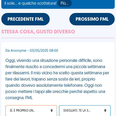
il sole... e qualche scottatura!
Più…
PRECEDENTE FML
PROSSIMO FML
STESSA COSA, GUSTO DIVERSO
Da Anonyme - 03/05/2025 08:00
Oggi, vivendo una situazione personale difficile, sono
finalmente riuscito a concedermi una piccola settimana
per rilassarmi. Il mio vicino ha scelto questa settimana per
fare dei lavori, trapano senza sosta da ieri, proprio
quando dovevo assolutamente telefonare. Oggi non
posso mettere i tappi alle orecchie perché aspetto una
consegna. FML
SÌ, È PROPRIO UNA VDM!
0
SVEGLIATI, TE LA SEI CERCATA!
0