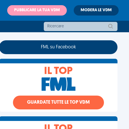
PUBBLICARE LA TUA VDM
MODERA LE VDM
FML su Facebook
IL TOP
GUARDATE TUTTE LE TOP VDM