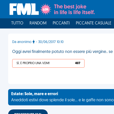
TUTTO
RANDOM
PICCANTI
PICCANTE CASUALE
Da anonimo
- 30/06/2017 10:10
Oggi avrei finalmente potuto non essere più vergine.. se
SÌ, È PROPRIO UNA VDM!
407
Estate: Sole, mare e errori
Aneddoti estivi dove splende il sole... e le gaffe non son