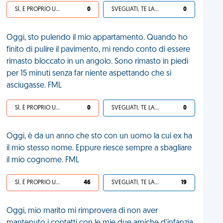
SÌ, È PROPRIO UNA VDM!
0
SVEGLIATI, TE LA SEI CERCATA!
0
Oggi, sto pulendo il mio appartamento. Quando ho
finito di pulire il pavimento, mi rendo conto di essere
rimasto bloccato in un angolo. Sono rimasto in piedi
per 15 minuti senza far niente aspettando che si
asciugasse. FML
SÌ, È PROPRIO UNA VDM!
0
SVEGLIATI, TE LA SEI CERCATA!
0
Oggi, è da un anno che sto con un uomo la cui ex ha
il mio stesso nome. Eppure riesce sempre a sbagliare
il mio cognome. FML
SÌ, È PROPRIO UNA VDM!
46
SVEGLIATI, TE LA SEI CERCATA!
19
Oggi, mio marito mi rimprovera di non aver