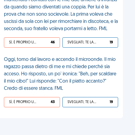
mantenuto i contatti con le mie due amiche d'infanzia
da quando siamo diventati una coppia. Per lui è la
prova che non sono socievole. La prima voleva che
uscissi da sola con lei per rimorchiare in discoteca, e la
seconda, suo fratello voleva portarmi a letto. FML
SÌ, È PROPRIO UNA VDM!
46
SVEGLIATI, TE LA SEI CERCATA!
19
Oggi, torno dal lavoro e accendo il microonde. Il mio
ragazzo passa dietro di me e mi chiede perché sia
acceso. Ho risposto, un po' ironica: "Beh, per scaldare
il mio cibo!" Lui risponde: "Con il piatto accanto?"
Credo di essere stanca. FML
SÌ, È PROPRIO UNA VDM!
43
SVEGLIATI, TE LA SEI CERCATA!
19