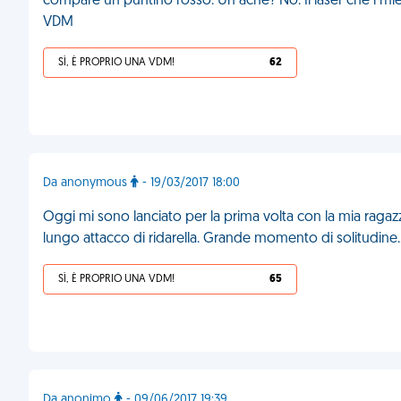
compare un puntino rosso. Un acne? No. Il laser che i miei
VDM
SÌ, È PROPRIO UNA VDM!
62
Da anonymous
- 19/03/2017 18:00
Oggi mi sono lanciato per la prima volta con la mia ragazza
lungo attacco di ridarella. Grande momento di solitudine
SÌ, È PROPRIO UNA VDM!
65
Da anonimo
- 09/06/2017 19:39