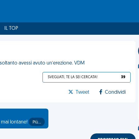
IL TOP
 soltanto avessi avuto un’erezione. VDM
SVEGLIATI, TE LA SEI CERCATA!
39
Tweet
Condividi
o mai lontane!
Più…