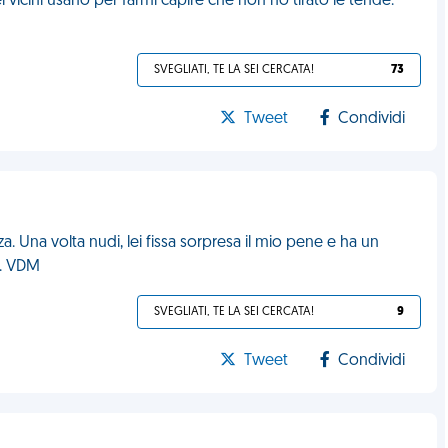
 vicini usano per farmi capire che non ho tirato le tende.
SVEGLIATI, TE LA SEI CERCATA!
73
Tweet
Condividi
. Una volta nudi, lei fissa sorpresa il mio pene e ha un
.. VDM
SVEGLIATI, TE LA SEI CERCATA!
9
Tweet
Condividi