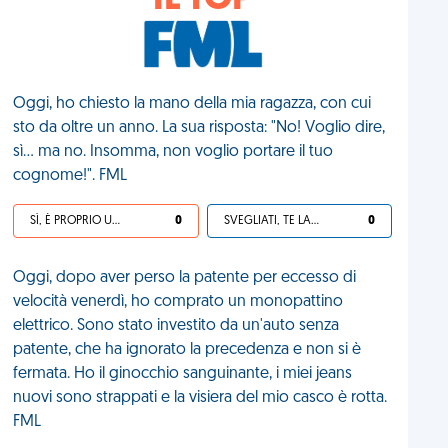
IL TOP
Oggi, ho chiesto la mano della mia ragazza, con cui
sto da oltre un anno. La sua risposta: "No! Voglio dire,
sì... ma no. Insomma, non voglio portare il tuo
cognome!". FML
SÌ, È PROPRIO UNA VDM!
0
SVEGLIATI, TE LA SEI CERCATA!
0
Oggi, dopo aver perso la patente per eccesso di
velocità venerdì, ho comprato un monopattino
elettrico. Sono stato investito da un'auto senza
patente, che ha ignorato la precedenza e non si è
fermata. Ho il ginocchio sanguinante, i miei jeans
nuovi sono strappati e la visiera del mio casco è rotta.
FML