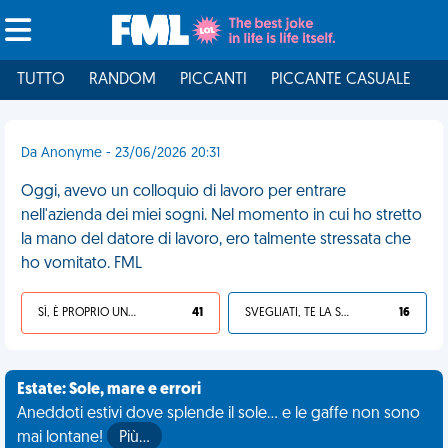
TUTTO
RANDOM
PICCANTI
PICCANTE CASUALE
I
Da Anonyme - 23/06/2026 20:31
Oggi, avevo un colloquio di lavoro per entrare
nell'azienda dei miei sogni. Nel momento in cui ho stretto
la mano del datore di lavoro, ero talmente stressata che
ho vomitato. FML
SÌ, È PROPRIO UNA VDM!
41
SVEGLIATI, TE LA SEI CERCATA!
16
Estate: Sole, mare e errori
Aneddoti estivi dove splende il sole... e le gaffe non sono
mai lontane!
Più…