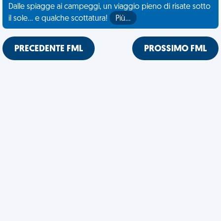
Dalle spiagge ai campeggi, un viaggio pieno di risate sotto
il sole... e qualche scottatura!
Più…
PRECEDENTE FML
PROSSIMO FML