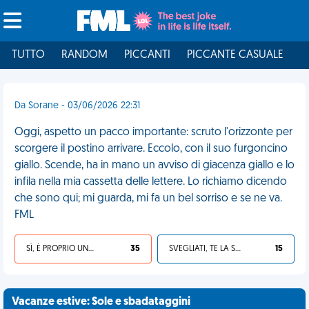
TUTTO
RANDOM
PICCANTI
PICCANTE CASUALE
I
Da Sorane - 03/06/2026 22:31
Oggi, aspetto un pacco importante: scruto l'orizzonte per
scorgere il postino arrivare. Eccolo, con il suo furgoncino
giallo. Scende, ha in mano un avviso di giacenza giallo e lo
infila nella mia cassetta delle lettere. Lo richiamo dicendo
che sono qui; mi guarda, mi fa un bel sorriso e se ne va.
FML
SÌ, È PROPRIO UNA VDM!
35
SVEGLIATI, TE LA SEI CERCATA!
15
Vacanze estive: Sole e sbadataggini