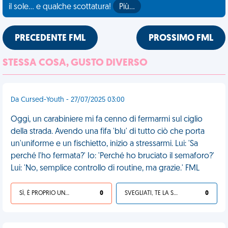
il sole... e qualche scottatura!
Più…
PRECEDENTE FML
PROSSIMO FML
STESSA COSA, GUSTO DIVERSO
Da Cursed-Youth - 27/07/2025 03:00
Oggi, un carabiniere mi fa cenno di fermarmi sul ciglio
della strada. Avendo una fifa 'blu' di tutto ciò che porta
un'uniforme e un fischietto, inizio a stressarmi. Lui: 'Sa
perché l'ho fermata?' Io: 'Perché ho bruciato il semaforo?'
Lui: 'No, semplice controllo di routine, ma grazie.' FML
SÌ, È PROPRIO UNA VDM!
0
SVEGLIATI, TE LA SEI CERCATA!
0