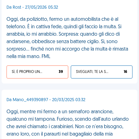
Da Rost - 27/05/2026 05:32
Oggi, da poliziotto, fermo un automobilista che è al
telefono. È in cattiva fede, quindi gli faccio la multa. Si
arrabbia, io mi arrabbio. Sorpresa: quando gli dico di
andarsene, obbedisce senza battere ciglio. Sì, sono
sorpreso… finché non mi accorgo che la multa è rimasta
nella mia mano. FML
SÌ, È PROPRIO UNA VDM!
39
SVEGLIATI, TE LA SEI CERCATA!
16
Da Mano_449390897 - 20/03/2025 03:32
Oggi, mentre mi fermo a un semaforo arancione,
qualcuno mi tampona. Furioso, scendo dall'auto urlando
che avrei chiamato i carabinieri. Non ce n'era bisogno,
erano loro, con il paraurti nel bagagliaio della mia