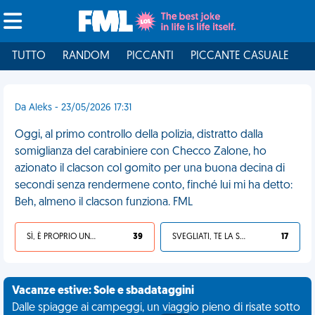
TUTTO
RANDOM
PICCANTI
PICCANTE CASUALE
I
Da Aleks - 23/05/2026 17:31
Oggi, al primo controllo della polizia, distratto dalla
somiglianza del carabiniere con Checco Zalone, ho
azionato il clacson col gomito per una buona decina di
secondi senza rendermene conto, finché lui mi ha detto:
Beh, almeno il clacson funziona. FML
SÌ, È PROPRIO UNA VDM!
39
SVEGLIATI, TE LA SEI CERCATA!
17
Vacanze estive: Sole e sbadataggini
Dalle spiagge ai campeggi, un viaggio pieno di risate sotto