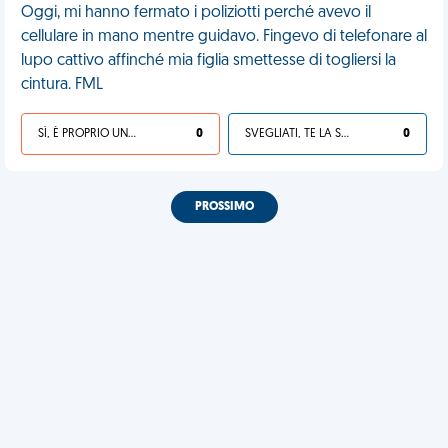
Oggi, mi hanno fermato i poliziotti perché avevo il
cellulare in mano mentre guidavo. Fingevo di telefonare al
lupo cattivo affinché mia figlia smettesse di togliersi la
cintura. FML
SÌ, È PROPRIO UNA VDM!
0
SVEGLIATI, TE LA SEI CERCATA!
0
PROSSIMO