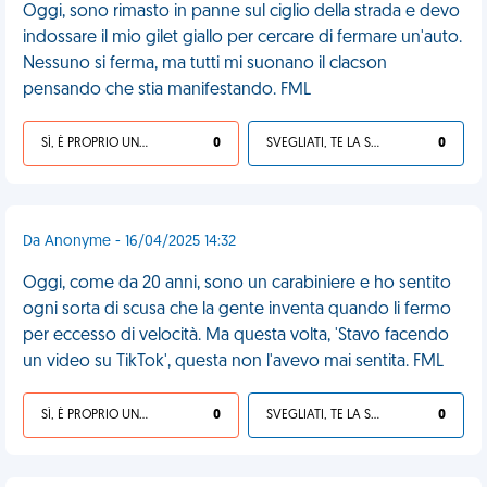
Oggi, sono rimasto in panne sul ciglio della strada e devo
indossare il mio gilet giallo per cercare di fermare un'auto.
Nessuno si ferma, ma tutti mi suonano il clacson
pensando che stia manifestando. FML
SÌ, È PROPRIO UNA VDM!
0
SVEGLIATI, TE LA SEI CERCATA!
0
Da Anonyme - 16/04/2025 14:32
Oggi, come da 20 anni, sono un carabiniere e ho sentito
ogni sorta di scusa che la gente inventa quando li fermo
per eccesso di velocità. Ma questa volta, 'Stavo facendo
un video su TikTok', questa non l'avevo mai sentita. FML
SÌ, È PROPRIO UNA VDM!
0
SVEGLIATI, TE LA SEI CERCATA!
0