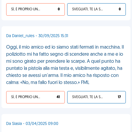
SÌ, È PROPRIO UNA VDM!
0
SVEGLIATI, TE LA SEI CERCATA!
0
Da Daniel_rules - 30/09/2025 15:31
Oggi, il mio amico ed io siamo stati fermati in macchina. Il
poliziotto mi ha fatto segno di scendere anche a me e io
mi sono girato per prendere le scarpe. A quel punto ha
puntato la pistola alla mia testa e, visibilmente agitato, ha
chiesto se avessi un'arma. Il mio amico ha risposto con
calma: «No, ma fallo fuori lo stesso.» FML
SÌ, È PROPRIO UNA VDM!
41
SVEGLIATI, TE LA SEI CERCATA!
17
Da Siasia - 03/04/2025 09:00