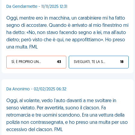
Da Gendarmette - 11/11/2025 12:31
Oggi, mentre ero in macchina, un carabiniere mi ha fatto
segno di accostare. Quando è arrivato al mio finestrino mi
ha detto: «No, non stavo facendo segno a lei, ma all'auto
dietro; però visto che è qui, ne approfittiamo». Ho preso
una multa. FML
SÌ, È PROPRIO UNA VDM!
43
SVEGLIATI, TE LA SEI CERCATA!
18
Da Anonimo - 02/02/2025 06:32
Oggi, al volante, vedo l'auto davanti a me svoltare in
senso vietato. Per avvertirla, suono il clacson. Fa
retromarcia e tre uomini scendono. Era una vettura della
polizia non contrassegnata, e ho preso una multa per uso
eccessivo del clacson. FML