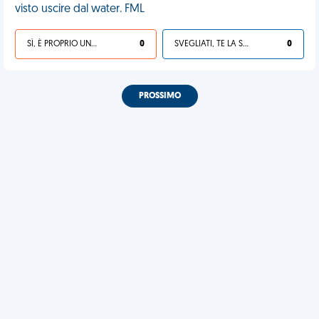
visto uscire dal water. FML
SÌ, È PROPRIO UNA VDM!
0
SVEGLIATI, TE LA SEI CERCATA!
0
PROSSIMO