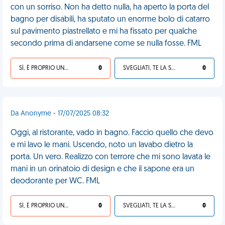
con un sorriso. Non ha detto nulla, ha aperto la porta del
bagno per disabili, ha sputato un enorme bolo di catarro
sul pavimento piastrellato e mi ha fissato per qualche
secondo prima di andarsene come se nulla fosse. FML
SÌ, È PROPRIO UNA VDM!
0
SVEGLIATI, TE LA SEI CERCATA!
0
Da Anonyme - 17/07/2025 08:32
Oggi, al ristorante, vado in bagno. Faccio quello che devo
e mi lavo le mani. Uscendo, noto un lavabo dietro la
porta. Un vero. Realizzo con terrore che mi sono lavata le
mani in un orinatoio di design e che il sapone era un
deodorante per WC. FML
SÌ, È PROPRIO UNA VDM!
0
SVEGLIATI, TE LA SEI CERCATA!
0