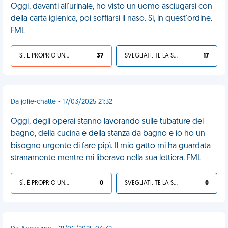
Oggi, davanti all'urinale, ho visto un uomo asciugarsi con
della carta igienica, poi soffiarsi il naso. Sì, in quest'ordine.
FML
SÌ, È PROPRIO UNA VDM!
37
SVEGLIATI, TE LA SEI CERCATA!
17
Da jolie-chatte - 17/03/2025 21:32
Oggi, degli operai stanno lavorando sulle tubature del
bagno, della cucina e della stanza da bagno e io ho un
bisogno urgente di fare pipì. Il mio gatto mi ha guardata
stranamente mentre mi liberavo nella sua lettiera. FML
SÌ, È PROPRIO UNA VDM!
0
SVEGLIATI, TE LA SEI CERCATA!
0