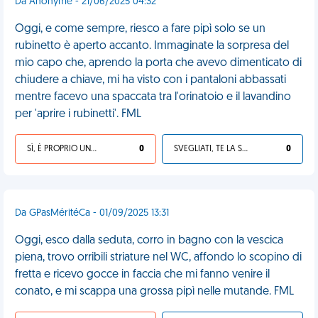
Da Anonyme - 21/06/2025 04:32
Oggi, e come sempre, riesco a fare pipì solo se un
rubinetto è aperto accanto. Immaginate la sorpresa del
mio capo che, aprendo la porta che avevo dimenticato di
chiudere a chiave, mi ha visto con i pantaloni abbassati
mentre facevo una spaccata tra l'orinatoio e il lavandino
per 'aprire i rubinetti'. FML
SÌ, È PROPRIO UNA VDM!
0
SVEGLIATI, TE LA SEI CERCATA!
0
Da GPasMéritéCa - 01/09/2025 13:31
Oggi, esco dalla seduta, corro in bagno con la vescica
piena, trovo orribili striature nel WC, affondo lo scopino di
fretta e ricevo gocce in faccia che mi fanno venire il
conato, e mi scappa una grossa pipì nelle mutande. FML