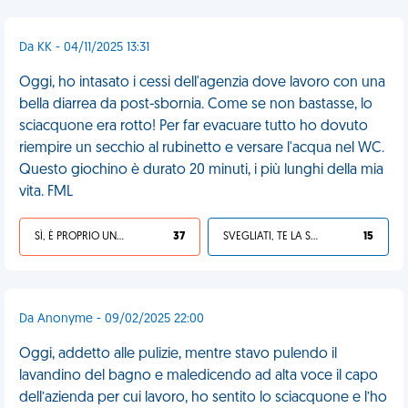
Da KK - 04/11/2025 13:31
Oggi, ho intasato i cessi dell'agenzia dove lavoro con una
bella diarrea da post-sbornia. Come se non bastasse, lo
sciacquone era rotto! Per far evacuare tutto ho dovuto
riempire un secchio al rubinetto e versare l'acqua nel WC.
Questo giochino è durato 20 minuti, i più lunghi della mia
vita. FML
SÌ, È PROPRIO UNA VDM!
37
SVEGLIATI, TE LA SEI CERCATA!
15
Da Anonyme - 09/02/2025 22:00
Oggi, addetto alle pulizie, mentre stavo pulendo il
lavandino del bagno e maledicendo ad alta voce il capo
dell’azienda per cui lavoro, ho sentito lo sciacquone e l’ho