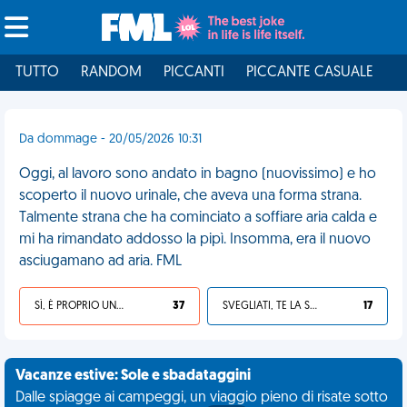
TUTTO
RANDOM
PICCANTI
PICCANTE CASUALE
I
Da dommage - 20/05/2026 10:31
Oggi, al lavoro sono andato in bagno (nuovissimo) e ho
scoperto il nuovo urinale, che aveva una forma strana.
Talmente strana che ha cominciato a soffiare aria calda e
mi ha rimandato addosso la pipì. Insomma, era il nuovo
asciugamano ad aria. FML
SÌ, È PROPRIO UNA VDM!
37
SVEGLIATI, TE LA SEI CERCATA!
17
Vacanze estive: Sole e sbadataggini
Dalle spiagge ai campeggi, un viaggio pieno di risate sotto