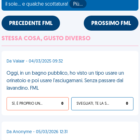
il sole... e qualche scottatura!
Più…
PRECEDENTE FML
PROSSIMO FML
STESSA COSA, GUSTO DIVERSO
Da Valaar - 04/03/2025 09:32
Oggi, in un bagno pubblico, ho visto un tipo usare un
orinatoio e poi usare l'asciugamani. Senza passare dal
lavandino. FML
SÌ, È PROPRIO UNA VDM!
0
SVEGLIATI, TE LA SEI CERCATA!
0
Da Anonyme - 05/03/2026 12:31